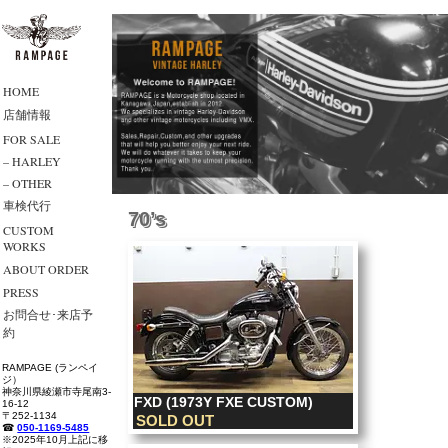
HOME
店舗情報
FOR SALE
– HARLEY
– OTHER
車検代行
70’s
CUSTOM
WORKS
ABOUT ORDER
PRESS
お問合せ･来店予
約
RAMPAGE (ランペイ
ジ）
神奈川県綾瀬市寺尾南3-
FXD (1973Y FXE CUSTOM)
16-12
〒252-1134
SOLD OUT
☎
050-1169-5485
※2025年10月上記に移