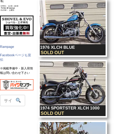
転
OPEN： 11:00～18:00
予約制 要Tel&Mail
CLOSE： 土曜日
1976 XLCH BLUE
Rampage
SOLD OUT
Facebookページも宣
伝
※掲載準備中・新入荷情
報は問い合わせ下さい
1974 SPORTSTER XLCH 1000
SOLD OUT