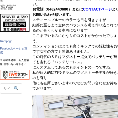
転
い。
OPEN： 11:00～18:00
予約制 要Tel&Mail
お電話（0462443680）または
CONTACTページ
よ
CLOSE： 土曜日
お問い合わせ願います。
スティールブルーのカラーも目を引きますが
細部に至るまで全体のバランスを考え作り込まれて
るのが良くわかる車両になります
ここまでやるのにかなりのコストがかかったでしょ
う。
Rampage
コンディションはとても良くキックでの始動性も良
Facebookページも宣
です女性の方でも問題ありません。
伝
この時代のＳＲはマグネトー点火でバッテリーが無
※掲載準備中・新入荷情
ても走れる『バッテリーレス』
報は問い合わせ下さい
にカスタムしてあるのもポイントの一つですね。
私が個人的に前後ドラムのマグネトーモデルが好き
のも有り
他にも在庫ございますのでぜひお問い合わせお待ち
ております。