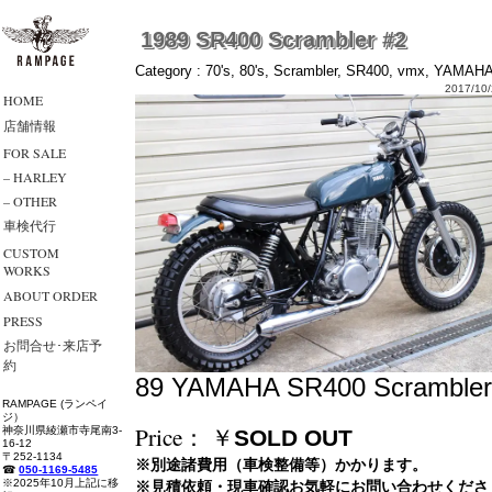
1989 SR400 Scrambler #2
Category :
70's
,
80's
,
Scrambler
,
SR400
,
vmx
,
YAMAH
2017/10/
HOME
店舗情報
FOR SALE
– HARLEY
– OTHER
車検代行
CUSTOM
WORKS
ABOUT ORDER
PRESS
お問合せ･来店予
約
89 YAMAHA SR400 Scrambler
RAMPAGE (ランペイ
ジ）
Price： ￥
神奈川県綾瀬市寺尾南3-
SOLD OUT
16-12
〒252-1134
※別途諸費用（車検整備等）かかります。
☎
050-1169-5485
※2025年10月上記に移
※見積依頼・現車確認お気軽にお問い合わせくださ