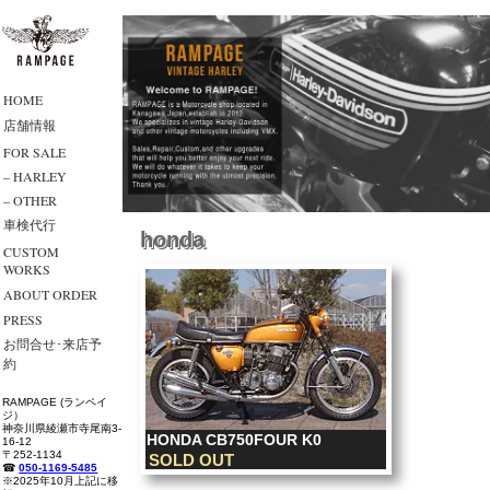
HOME
店舗情報
FOR SALE
– HARLEY
– OTHER
車検代行
honda
CUSTOM
WORKS
ABOUT ORDER
PRESS
お問合せ･来店予
約
RAMPAGE (ランペイ
ジ）
神奈川県綾瀬市寺尾南3-
HONDA CB750FOUR K0
16-12
〒252-1134
SOLD OUT
☎
050-1169-5485
※2025年10月上記に移