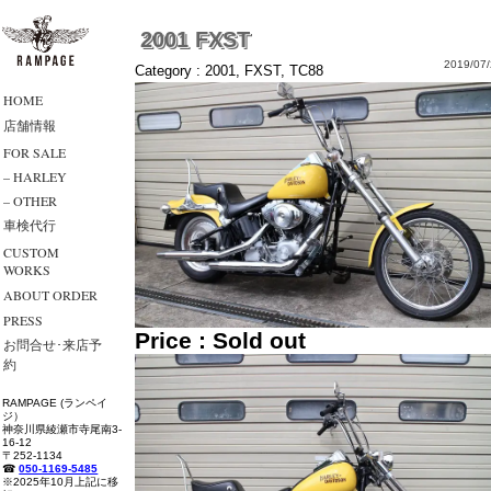
2001 FXST
2019/07/
Category :
2001
,
FXST
,
TC88
HOME
店舗情報
FOR SALE
– HARLEY
– OTHER
車検代行
CUSTOM
WORKS
ABOUT ORDER
PRESS
Price : Sold out
お問合せ･来店予
約
RAMPAGE (ランペイ
ジ）
神奈川県綾瀬市寺尾南3-
16-12
〒252-1134
☎
050-1169-5485
※2025年10月上記に移