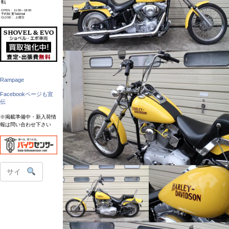
転
OPEN： 11:00～18:00
予約制 要Tel&Mail
CLOSE： 土曜日
Rampage
Facebookページも宣
伝
※掲載準備中・新入荷情
報は問い合わせ下さい