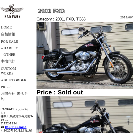
2001 FXD
2018/06/
Category :
2001
,
FXD
,
TC88
HOME
店舗情報
FOR SALE
– HARLEY
– OTHER
車検代行
CUSTOM
WORKS
ABOUT ORDER
PRESS
Price : Sold out
お問合せ･来店予
約
RAMPAGE (ランペイ
ジ）
神奈川県綾瀬市寺尾南3-
16-12
〒252-1134
☎
050-1169-5485
※2025年10月上記に移