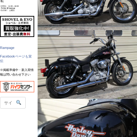
転
OPEN： 11:00～18:00
予約制 要Tel&Mail
CLOSE： 土曜日
Rampage
Facebookページも宣
伝
※掲載準備中・新入荷情
報は問い合わせ下さい